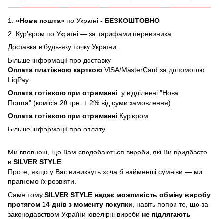
1.
«Нова пошта»
по Україні -
БЕЗКОШТОВНО
2.
Кур'єром по Україні — за тарифами перевізника
Доставка в будь-яку точку України.
Більше інформації про доставку
Оплата платіжною карткою
VISA/MasterCard за допомогою
LiqPay
Оплата готівкою при отриманні
у відділенні "Нова
Пошта" (комісія 20 грн. + 2% від суми замовлення)
Оплата готівкою при отриманні
Кур'єром
Більше інформації про
оплату
Ми впевнені, що Вам сподобаються вироби, які Ви придбаєте
в
SILVER STYLE
.
Проте, якщо у Вас виникнуть хоча б найменші сумніви — ми
прагнемо їх розвіяти.
Саме тому
SILVER STYLE надає можливість обміну виробу
протягом 14 днів з моменту покупки
, навіть попри те, що за
законодавством України ювелірні вироби
не підлягають