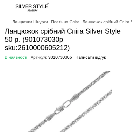
Ланцюжки Шнурки
Плетіння Спіга
Ланцюжок срібний Спіга S
Ланцюжок срібний Спіга Silver Style
50 р. (901073030р
sku:2610000605212)
В наявності
Артикул:
901073030р
Написати відгук