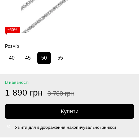
−50%
Розмір
40
45
50
55
В наявності
1 890 грн
3 780 грн
Купити
Увійти
для відображення накопичувальної знижки
%