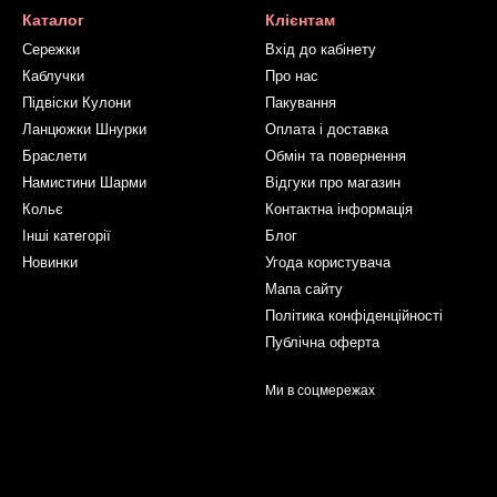
Каталог
Клієнтам
Сережки
Вхід до кабінету
Каблучки
Про нас
Підвіски Кулони
Пакування
Ланцюжки Шнурки
Оплата і доставка
Браслети
Обмін та повернення
Намистини Шарми
Відгуки про магазин
Кольє
Контактна інформація
Інші категорії
Блог
Новинки
Угода користувача
Мапа сайту
Політика конфіденційності
Публічна оферта
Ми в соцмережах