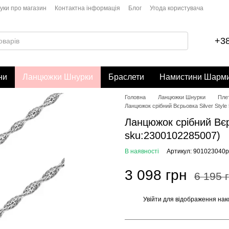
гуки про магазин
Контактна інформація
Блог
Угода користувача
+38
ни
Ланцюжки Шнурки
Браслети
Намистини Шарм
Головна
Ланцюжки Шнурки
Плет
Ланцюжок срібний Вєрьовка Silver Style
Ланцюжок срібний Вєрь
sku:2300102285007)
В наявності
Артикул: 901023040р
3 098 грн
6 195 
Увійти
для відображення нак
%