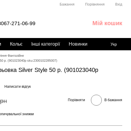
Порівняння
Бажання
Вхід
Мій кошик
067-271-06-99
и
Кольє
Інші категорії
Новинки
Укр
іння Фантазійне
 50 р. (901023040р sku:2300102285007)
овка Silver Style 50 р. (901023040р
Написати відгук
грн
Порівняти
В бажання
опичувальної знижки