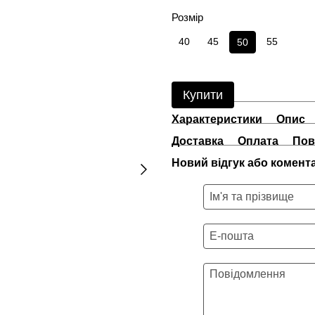
Розмір
40
45
55
50
Купити
Характеристики
Опис
Доставка
Оплата
Пов
Новий відгук або комент