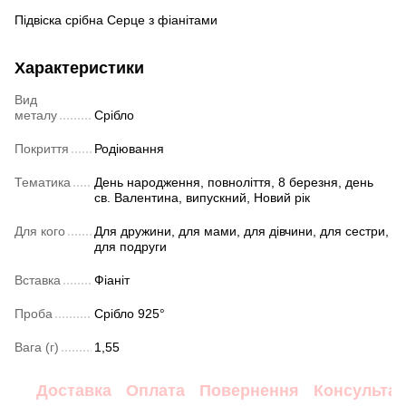
Підвіска срібна Серце з фіанітами
Характеристики
Вид
металу
Срібло
Покриття
Родіювання
Тематика
День народження, повноліття, 8 березня, день
св. Валентина, випускний, Новий рік
Для кого
Для дружини, для мами, для дівчини, для сестри,
для подруги
Вставка
Фіаніт
Проба
Срібло 925°
Вага (г)
1,55
Доставка
Оплата
Повернення
Консультац