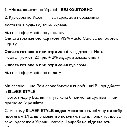
1.
«Нова пошта»
по Україні -
БЕЗКОШТОВНО
2.
Кур'єром по Україні — за тарифами перевізника
Доставка в будь-яку точку України.
Більше інформації про доставку
Оплата платіжною карткою
VISA/MasterCard за допомогою
LiqPay
Оплата готівкою при отриманні
у відділенні "Нова
Пошта" (комісія 20 грн. + 2% від суми замовлення)
Оплата готівкою при отриманні
Кур'єром
Більше інформації про
оплату
Ми впевнені, що Вам сподобаються вироби, які Ви придбаєте
в
SILVER STYLE
.
Проте, якщо у Вас виникнуть хоча б найменші сумніви — ми
прагнемо їх розвіяти.
Саме тому
SILVER STYLE надає можливість обміну виробу
протягом 14 днів з моменту покупки
, навіть попри те, що за
законодавством України ювелірні вироби
не підлягають