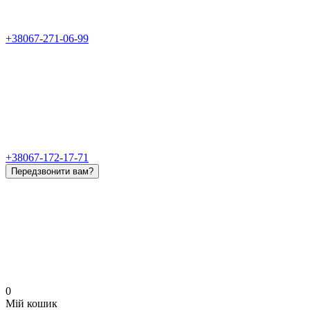
+38067-271-06-99
+38067-172-17-71
Передзвонити вам?
0
Мій кошик