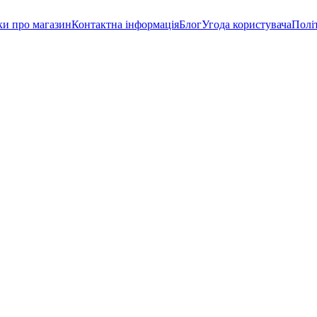
ки про магазин
Контактна інформація
Блог
Угода користувача
Полі