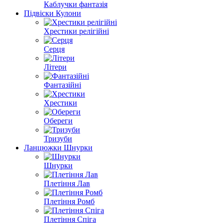
Каблучки фантазія
Підвіски Кулони
Хрестики релігійні
Серця
Літери
Фантазійні
Хрестики
Обереги
Тризуби
Ланцюжки Шнурки
Шнурки
Плетіння Лав
Плетіння Ромб
Плетіння Спіга