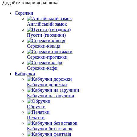
Додайте товари до кошика
Сережки
Англійський замок
Пусети (гвоздики)
Сережки-кільця
Сережки-протяжки
Сережки-кафи
Каблучки
Каблучки дорожки
Каблучки на заручини
Обручки
Печатки
Каблучки без вставок