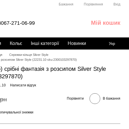
Порівняння
Бажання
Вхід
Мій кошик
067-271-06-99
и
Кольє
Інші категорії
Новинки
Укр
ця
Сережки-кільця Silver Style
з розсипом Silver Style (22231.10 sku:2300103297870)
 срібні фантазія з розсипом Silver Style
3297870)
1.10
Написати відгук
грн
Порівняти
В бажання
опичувальної знижки