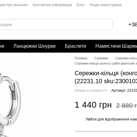
гуки про магазин
Контактна інформація
Блог
Угода користувача
+38
ни
Ланцюжки Шнурки
Браслети
Намистини Шарм
Головна
Сережки
Сережки-кіль
Сережки-кільця (конго) срібні фантазія 
Сережки-кільця (конго)
(22231.10 sku:230010
Немає в наявності
Артикул: 2223
1 440 грн
2 880 
Увійти
для відображення нак
%