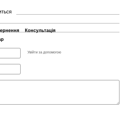
иться
ернення
Консультація
ар
Увійти за допомогою