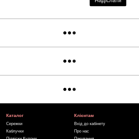
Надіслати
Каталог
Клієнтам
Сережки
Вхід до кабінету
Каблучки
Про нас
Підвіски Кулони
Пакування