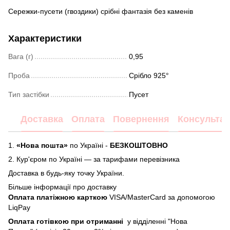
Сережки-пусети (гвоздики) срібні фантазія без каменів
Характеристики
Вага (г)
0,95
Проба
Срібло 925°
Тип застібки
Пусет
Доставка
Оплата
Повернення
Консультац
1.
«Нова пошта»
по Україні -
БЕЗКОШТОВНО
2.
Кур'єром по Україні — за тарифами перевізника
Доставка в будь-яку точку України.
Більше інформації про доставку
Оплата платіжною карткою
VISA/MasterCard за допомогою
LiqPay
Оплата готівкою при отриманні
у відділенні "Нова