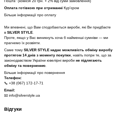
Пошта" (комісія 20 грн. + 2% від суми замовлення)
Оплата готівкою при отриманні
Кур'єром
Більше інформації про
оплату
Ми впевнені, що Вам сподобаються вироби, які Ви придбаєте
в
SILVER STYLE
.
Проте, якщо у Вас виникнуть хоча б найменші сумніви — ми
прагнемо їх розвіяти.
Саме тому
SILVER STYLE надає можливість обміну виробу
протягом 14 днів з моменту покупки
, навіть попри те, що за
законодавством України ювелірні вироби
не підлягають
обміну та поверненню
.
Більше інформації про п
овернення
Телефон:
📞 +38 (067) 172-17-71
Email:
📧
info@silverstyle.ua
Відгуки