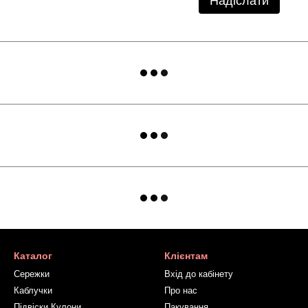
Надіслати
Каталог
Клієнтам
Сережки
Вхід до кабінету
Каблучки
Про нас
Підвіски Кулони
Пакування