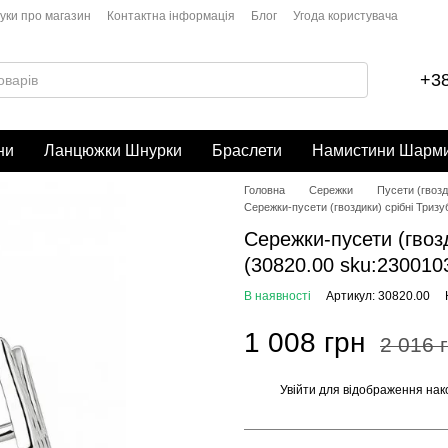
гуки про магазин
Контактна інформація
Блог
Угода користувача
+38
ни
Ланцюжки Шнурки
Браслети
Намистини Шарм
Головна
Сережки
Пусети (гвозд
Сережки-пусети (гвоздики) срібні Тризуб
Сережки-пусети (гвозд
(30820.00 sku:230010
В наявності
Артикул: 30820.00
1 008 грн
2 016 
Увійти
для відображення нак
%