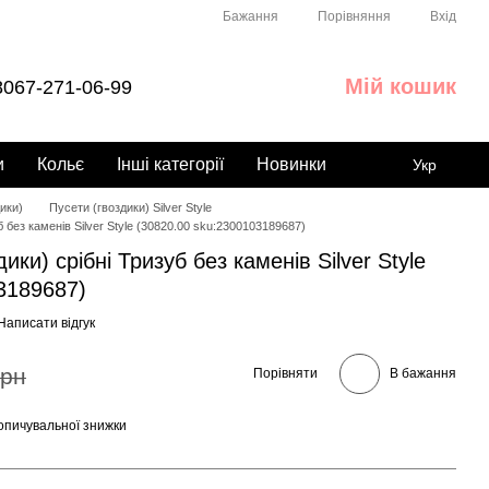
Порівняння
Бажання
Вхід
Мій кошик
067-271-06-99
и
Кольє
Інші категорії
Новинки
Укр
ики)
Пусети (гвоздики) Silver Style
 без каменів Silver Style (30820.00 sku:2300103189687)
ики) срібні Тризуб без каменів Silver Style
3189687)
Написати відгук
грн
Порівняти
В бажання
опичувальної знижки