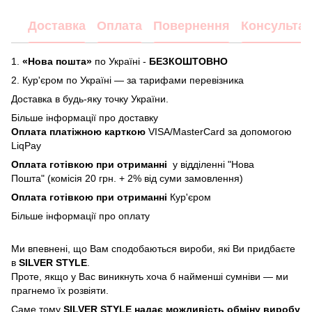
Доставка
Оплата
Повернення
Консультац
1.
«Нова пошта»
по Україні -
БЕЗКОШТОВНО
2.
Кур'єром по Україні — за тарифами перевізника
Доставка в будь-яку точку України.
Більше інформації про доставку
Оплата платіжною карткою
VISA/MasterCard за допомогою
LiqPay
Оплата готівкою при отриманні
у відділенні "Нова
Пошта" (комісія 20 грн. + 2% від суми замовлення)
Оплата готівкою при отриманні
Кур'єром
Більше інформації про
оплату
Ми впевнені, що Вам сподобаються вироби, які Ви придбаєте
в
SILVER STYLE
.
Проте, якщо у Вас виникнуть хоча б найменші сумніви — ми
прагнемо їх розвіяти.
Саме тому
SILVER STYLE надає можливість обміну виробу