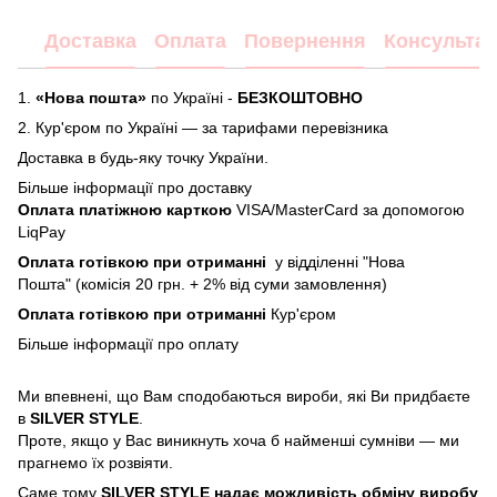
Доставка
Оплата
Повернення
Консультац
1.
«Нова пошта»
по Україні -
БЕЗКОШТОВНО
2.
Кур'єром по Україні — за тарифами перевізника
Доставка в будь-яку точку України.
Більше інформації про доставку
Оплата платіжною карткою
VISA/MasterCard за допомогою
LiqPay
Оплата готівкою при отриманні
у відділенні "Нова
Пошта" (комісія 20 грн. + 2% від суми замовлення)
Оплата готівкою при отриманні
Кур'єром
Більше інформації про
оплату
Ми впевнені, що Вам сподобаються вироби, які Ви придбаєте
в
SILVER STYLE
.
Проте, якщо у Вас виникнуть хоча б найменші сумніви — ми
прагнемо їх розвіяти.
Саме тому
SILVER STYLE надає можливість обміну виробу