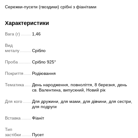
Сережки-пусети (гвоздики) срібні з фіанітами
Характеристики
Вага (г)
1,46
Вид
металу
Срібло
Проба
Срібло 925°
Покриття
Родіювання
Тематика
День народження, повноліття, 8 березня, день
св. Валентина, випускний, Новий рік
Для кого
Для дружини, для мами, для дівчини, для сестри,
для подруги
Вставка
Фіаніт
Тип
застібки
Пусет