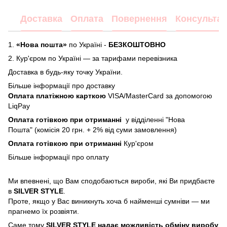
Доставка
Оплата
Повернення
Консультац
1.
«Нова пошта»
по Україні -
БЕЗКОШТОВНО
2.
Кур'єром по Україні — за тарифами перевізника
Доставка в будь-яку точку України.
Більше інформації про доставку
Оплата платіжною карткою
VISA/MasterCard за допомогою
LiqPay
Оплата готівкою при отриманні
у відділенні "Нова
Пошта" (комісія 20 грн. + 2% від суми замовлення)
Оплата готівкою при отриманні
Кур'єром
Більше інформації про
оплату
Ми впевнені, що Вам сподобаються вироби, які Ви придбаєте
в
SILVER STYLE
.
Проте, якщо у Вас виникнуть хоча б найменші сумніви — ми
прагнемо їх розвіяти.
Саме тому
SILVER STYLE надає можливість обміну виробу