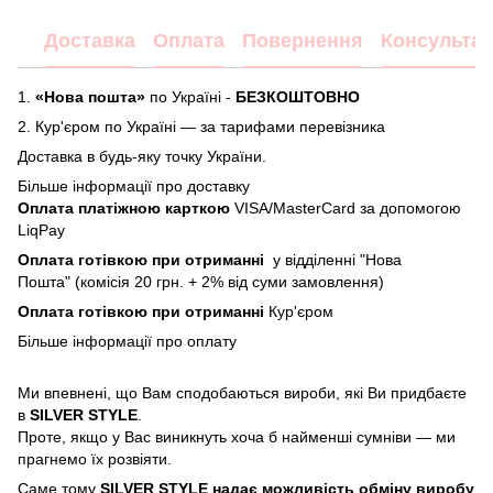
Доставка
Оплата
Повернення
Консультац
1.
«Нова пошта»
по Україні -
БЕЗКОШТОВНО
2.
Кур'єром по Україні — за тарифами перевізника
Доставка в будь-яку точку України.
Більше інформації про доставку
Оплата платіжною карткою
VISA/MasterCard за допомогою
LiqPay
Оплата готівкою при отриманні
у відділенні "Нова
Пошта" (комісія 20 грн. + 2% від суми замовлення)
Оплата готівкою при отриманні
Кур'єром
Більше інформації про
оплату
Ми впевнені, що Вам сподобаються вироби, які Ви придбаєте
в
SILVER STYLE
.
Проте, якщо у Вас виникнуть хоча б найменші сумніви — ми
прагнемо їх розвіяти.
Саме тому
SILVER STYLE надає можливість обміну виробу