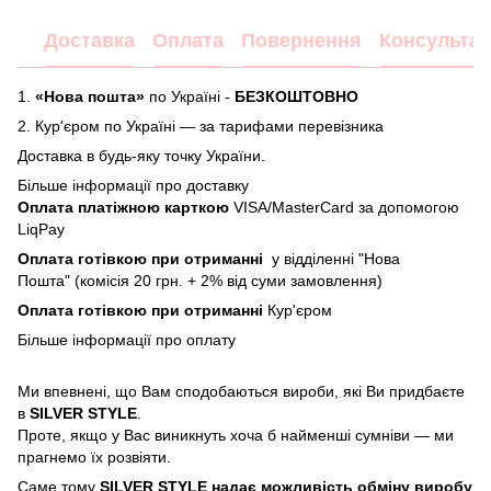
Доставка
Оплата
Повернення
Консультац
1.
«Нова пошта»
по Україні -
БЕЗКОШТОВНО
2.
Кур'єром по Україні — за тарифами перевізника
Доставка в будь-яку точку України.
Більше інформації про доставку
Оплата платіжною карткою
VISA/MasterCard за допомогою
LiqPay
Оплата готівкою при отриманні
у відділенні "Нова
Пошта" (комісія 20 грн. + 2% від суми замовлення)
Оплата готівкою при отриманні
Кур'єром
Більше інформації про
оплату
Ми впевнені, що Вам сподобаються вироби, які Ви придбаєте
в
SILVER STYLE
.
Проте, якщо у Вас виникнуть хоча б найменші сумніви — ми
прагнемо їх розвіяти.
Саме тому
SILVER STYLE надає можливість обміну виробу