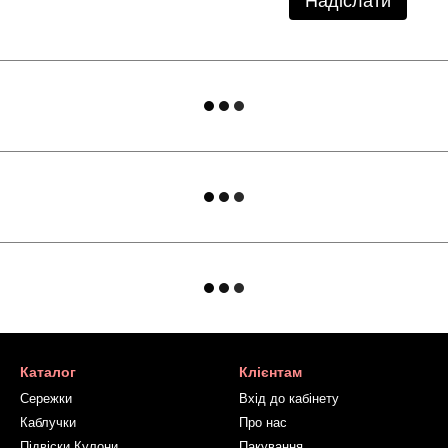
Надіслати
Каталог
Клієнтам
Сережки
Вхід до кабінету
Каблучки
Про нас
Підвіски Кулони
Пакування