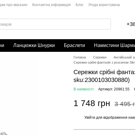
гуки про магазин
Контактна інформація
Блог
Угода користувача
+38
ни
Ланцюжки Шнурки
Браслети
Намистини Шарм
Головна
Сережки
Англійський 
Сережки срібні фантазія з розсипом Sil
Сережки срібні фантаз
sku:2300103030880)
В наявності
Артикул: 20961.55
1 748 грн
3 495 
Увійти
для відображення нак
%