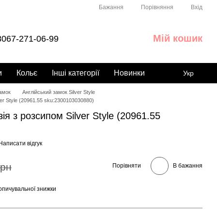
Порівняння
Бажання
Вхід
Мій кошик
067-271-06-99
и
Кольє
Інші категорії
Новинки
Укр
замок
Англійський замок Silver Style
ver Style (20961.55 sku:2300103030880)
ія з розсипом Silver Style (20961.55
Написати відгук
грн
Порівняти
В бажання
опичувальної знижки