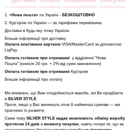
Доставка
Оплата
Повернення
Консультац
1.
«Нова пошта»
по Україні -
БЕЗКОШТОВНО
2.
Кур'єром по Україні — за тарифами перевізника
Доставка в будь-яку точку України.
Більше інформації про доставку
Оплата платіжною карткою
VISA/MasterCard за допомогою
LiqPay
Оплата готівкою при отриманні
у відділенні "Нова
Пошта" (комісія 20 грн. + 2% від суми замовлення)
Оплата готівкою при отриманні
Кур'єром
Більше інформації про
оплату
Ми впевнені, що Вам сподобаються вироби, які Ви придбаєте
в
SILVER STYLE
.
Проте, якщо у Вас виникнуть хоча б найменші сумніви — ми
прагнемо їх розвіяти.
Саме тому
SILVER STYLE надає можливість обміну виробу
протягом 14 днів з моменту покупки
, навіть попри те, що за
законодавством України ювелірні вироби
не підлягають