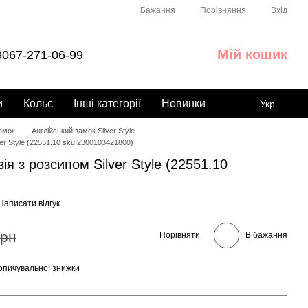
Порівняння
Бажання
Вхід
Мій кошик
067-271-06-99
и
Кольє
Інші категорії
Новинки
Укр
замок
Англійський замок Silver Style
ver Style (22551.10 sku:2300103421800)
ія з розсипом Silver Style (22551.10
Написати відгук
грн
Порівняти
В бажання
опичувальної знижки