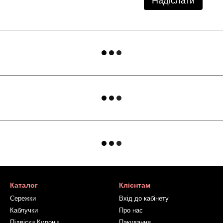
Надіслати
Каталог
Клієнтам
Сережки
Вхід до кабінету
Каблучки
Про нас
Підвіски Кулони
Пакування