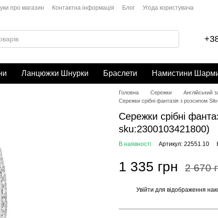
гуки про магазин
Контактна інформація
Блог
Угода користувача
+38
ни
Ланцюжки Шнурки
Браслети
Намистини Шарм
Головна
Сережки
Англійський 
Сережки срібні фантазія з розсипом Sil
Сережки срібні фантаз
sku:2300103421800)
В наявності
Артикул: 22551.10
1 335 грн
2 670 
Увійти
для відображення нак
%