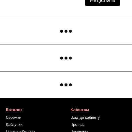
Надіслати
Каталог
Клієнтам
Сережки
Вхід до кабінету
Каблучки
Про нас
Підвіски Кулони
Пакування