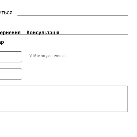
иться
ернення
Консультація
ар
Увійти за допомогою