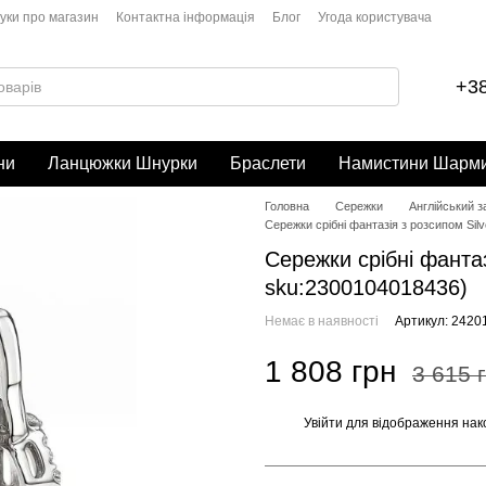
гуки про магазин
Контактна інформація
Блог
Угода користувача
+38
ни
Ланцюжки Шнурки
Браслети
Намистини Шарм
Головна
Сережки
Англійський 
Сережки срібні фантазія з розсипом Sil
Сережки срібні фантаз
sku:2300104018436)
Немає в наявності
Артикул: 2420
1 808 грн
3 615 
Увійти
для відображення нак
%