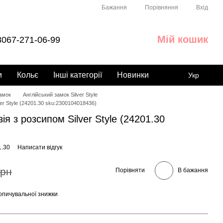
Порівняння
Бажання
Вхід
Мій кошик
067-271-06-99
и
Кольє
Інші категорії
Новинки
Укр
замок
Англійський замок Silver Style
ver Style (24201.30 sku:2300104018436)
ія з розсипом Silver Style (24201.30
1.30
Написати відгук
грн
Порівняти
В бажання
опичувальної знижки