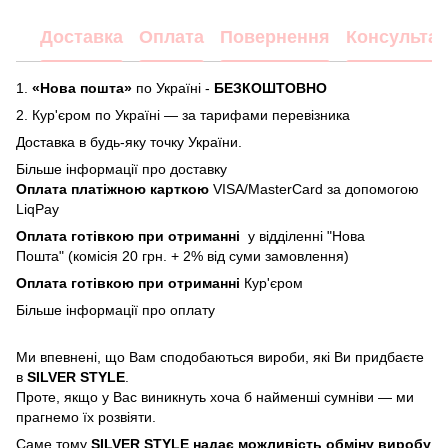
Доставка
Оплата
Повернення
Консультац
1.
«Нова пошта»
по Україні -
БЕЗКОШТОВНО
2.
Кур'єром по Україні — за тарифами перевізника
Доставка в будь-яку точку України.
Більше інформації про доставку
Оплата платіжною карткою
VISA/MasterCard за допомогою
LiqPay
Оплата готівкою при отриманні
у відділенні "Нова
Пошта" (комісія 20 грн. + 2% від суми замовлення)
Оплата готівкою при отриманні
Кур'єром
Більше інформації про
оплату
Ми впевнені, що Вам сподобаються вироби, які Ви придбаєте
в
SILVER STYLE
.
Проте, якщо у Вас виникнуть хоча б найменші сумніви — ми
прагнемо їх розвіяти.
Саме тому
SILVER STYLE надає можливість обміну виробу