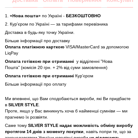
Доставка
Оплата
Повернення
Консультац
1.
«Нова пошта»
по Україні -
БЕЗКОШТОВНО
2.
Кур'єром по Україні — за тарифами перевізника
Доставка в будь-яку точку України.
Більше інформації про доставку
Оплата платіжною карткою
VISA/MasterCard за допомогою
LiqPay
Оплата готівкою при отриманні
у відділенні "Нова
Пошта" (комісія 20 грн. + 2% від суми замовлення)
Оплата готівкою при отриманні
Кур'єром
Більше інформації про
оплату
Ми впевнені, що Вам сподобаються вироби, які Ви придбаєте
в
SILVER STYLE
.
Проте, якщо у Вас виникнуть хоча б найменші сумніви — ми
прагнемо їх розвіяти.
Саме тому
SILVER STYLE надає можливість обміну виробу
протягом 14 днів з моменту покупки
, навіть попри те, що за
законодавством України ювелірні вироби
не підлягають