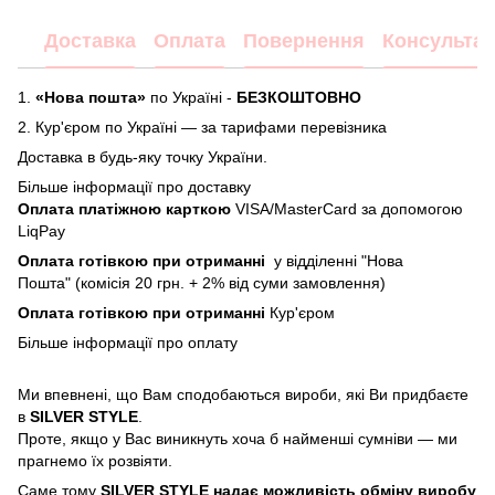
Доставка
Оплата
Повернення
Консультац
1.
«Нова пошта»
по Україні -
БЕЗКОШТОВНО
2.
Кур'єром по Україні — за тарифами перевізника
Доставка в будь-яку точку України.
Більше інформації про доставку
Оплата платіжною карткою
VISA/MasterCard за допомогою
LiqPay
Оплата готівкою при отриманні
у відділенні "Нова
Пошта" (комісія 20 грн. + 2% від суми замовлення)
Оплата готівкою при отриманні
Кур'єром
Більше інформації про
оплату
Ми впевнені, що Вам сподобаються вироби, які Ви придбаєте
в
SILVER STYLE
.
Проте, якщо у Вас виникнуть хоча б найменші сумніви — ми
прагнемо їх розвіяти.
Саме тому
SILVER STYLE надає можливість обміну виробу