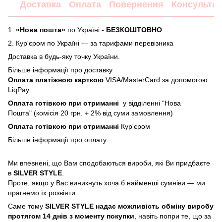
Доставка
Оплата
Повернення
Консультац
1.
«Нова пошта»
по Україні -
БЕЗКОШТОВНО
2.
Кур'єром по Україні — за тарифами перевізника
Доставка в будь-яку точку України.
Більше інформації про доставку
Оплата платіжною карткою
VISA/MasterCard за допомогою
LiqPay
Оплата готівкою при отриманні
у відділенні "Нова
Пошта" (комісія 20 грн. + 2% від суми замовлення)
Оплата готівкою при отриманні
Кур'єром
Більше інформації про
оплату
Ми впевнені, що Вам сподобаються вироби, які Ви придбаєте
в
SILVER STYLE
.
Проте, якщо у Вас виникнуть хоча б найменші сумніви — ми
прагнемо їх розвіяти.
Саме тому
SILVER STYLE надає можливість обміну виробу
протягом 14 днів з моменту покупки
, навіть попри те, що за