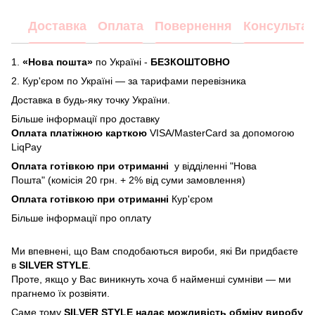
Доставка
Оплата
Повернення
Консультац
1.
«Нова пошта»
по Україні -
БЕЗКОШТОВНО
2.
Кур'єром по Україні — за тарифами перевізника
Доставка в будь-яку точку України.
Більше інформації про доставку
Оплата платіжною карткою
VISA/MasterCard за допомогою
LiqPay
Оплата готівкою при отриманні
у відділенні "Нова
Пошта" (комісія 20 грн. + 2% від суми замовлення)
Оплата готівкою при отриманні
Кур'єром
Більше інформації про
оплату
Ми впевнені, що Вам сподобаються вироби, які Ви придбаєте
в
SILVER STYLE
.
Проте, якщо у Вас виникнуть хоча б найменші сумніви — ми
прагнемо їх розвіяти.
Саме тому
SILVER STYLE надає можливість обміну виробу